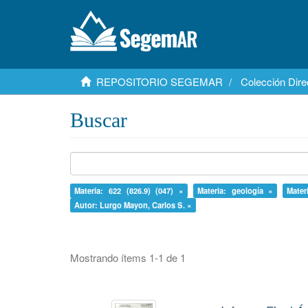
REPOSITORIO SEGEMAR
Colección Dire
Buscar
Materia: 622 (826.9) (047) ×
Materia: geología ×
Mater
Autor: Lurgo Mayon, Carlos S. ×
Mostrando ítems 1-1 de 1