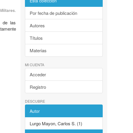
Esta colección
litares.
Por fecha de publicación
e de las
Autores
atamente
Títulos
Materias
MI CUENTA
Acceder
Registro
DESCUBRE
Autor
Lurgo Mayon, Carlos S. (1)