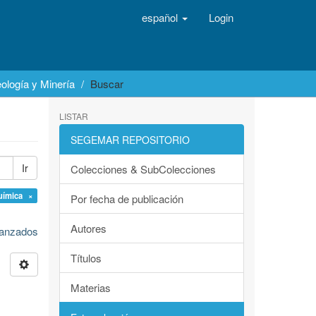
español
Login
ología y Minería
Buscar
LISTAR
SEGEMAR REPOSITORIO
Ir
Colecciones & SubColecciones
uímica ×
Por fecha de publicación
Autores
avanzados
Títulos
Materias