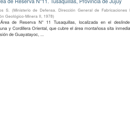
rea de Reserva N°11. Tusaquillas, Provincia de Jujuy
os S.
(
Ministerio de Defensa. Dirección General de Fabricaciones Mi
ón Geológico-Minera II
,
1978
)
 Área de Reserva N° 11 Tusaquillas, localizada en el deslind
una y Cordillera Oriental, que cubre el área montañosa sita inmedi
esión de Guayatayoc, ...