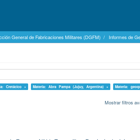
cción General de Fabricaciones Militares (DGFM)
Informes de Ge
ia: Cretácico ×
Materia: Abra Pampa (Jujuy, Argentina) ×
Materia: geoq
Mostrar filtros 