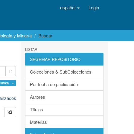
español
Login
ología y Minería
Buscar
LISTAR
SEGEMAR REPOSITORIO
Ir
Colecciones & SubColecciones
uímica ×
Por fecha de publicación
Autores
avanzados
Títulos
Materias