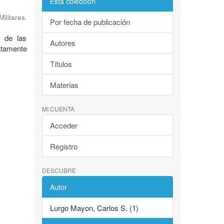
Esta colección
litares.
Por fecha de publicación
e de las
Autores
atamente
Títulos
Materias
MI CUENTA
Acceder
Registro
DESCUBRE
Autor
Lurgo Mayon, Carlos S. (1)