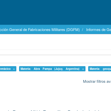
cción General de Fabricaciones Militares (DGFM)
Informes de Ge
retácico ×
Materia: Abra Pampa (Jujuy, Argentina) ×
Materia: geoq
Mostrar filtros 