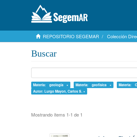
REPOSITORIO SEGEMAR
Colección Dire
Buscar
Materia: geología ×
Materia: geofísica ×
Materia: C
Autor: Lurgo Mayon, Carlos S. ×
Mostrando ítems 1-1 de 1