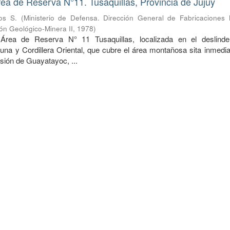
rea de Reserva N°11. Tusaquillas, Provincia de Jujuy
os S.
(
Ministerio de Defensa. Dirección General de Fabricaciones Mi
ón Geológico-Minera II
,
1978
)
 Área de Reserva N° 11 Tusaquillas, localizada en el deslind
una y Cordillera Oriental, que cubre el área montañosa sita inmedi
esión de Guayatayoc, ...