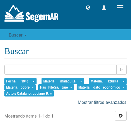
Camb
naveg
Buscar
Buscar
Ir
Fecha: 1943 ×
Materia: malaquita ×
Materia: azurita ×
Materia: cobre ×
Has File(s): true ×
Materia: dato económico ×
Autor: Catalano, Luciano R. ×
Mostrar filtros avanzados
Mostrando ítems 1-1 de 1