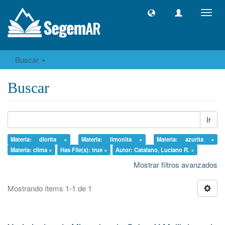
Camb
naveg
Buscar
Buscar
Ir
Materia: diorita ×
Materia: limonita ×
Materia: azurita ×
Materia: clima ×
Has File(s): true ×
Autor: Catalano, Luciano R. ×
Mostrar filtros avanzados
Mostrando ítems 1-1 de 1