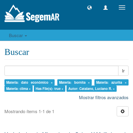
Camb
naveg
Buscar
Buscar
Ir
Materia: dato económico ×
Materia: bornita ×
Materia: azurita ×
Materia: clima ×
Has File(s): true ×
Autor: Catalano, Luciano R. ×
Mostrar filtros avanzados
Mostrando ítems 1-1 de 1