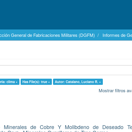
cción General de Fabricaciones Militares (DGFM)
Informes de Ge
ria: clima ×
Has File(s): true ×
Autor: Catalano, Luciano R. ×
Mostrar filtros 
e Minerales de Cobre Y Molibdeno de Deseado Terr