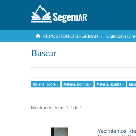
REPOSITORIO SEGEMAR
Colección Dire
Buscar
Materia: cobre ×
Materia: bornita ×
Materia: azurita ×
Mate
Mostrando ítems 1-1 de 1
Yacimientos d