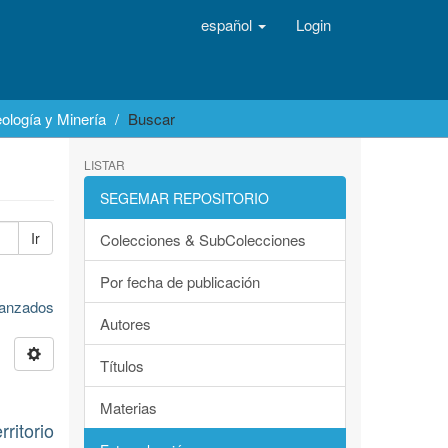
español
Login
ología y Minería
Buscar
LISTAR
SEGEMAR REPOSITORIO
Ir
Colecciones & SubColecciones
Por fecha de publicación
avanzados
Autores
Títulos
Materias
itorio