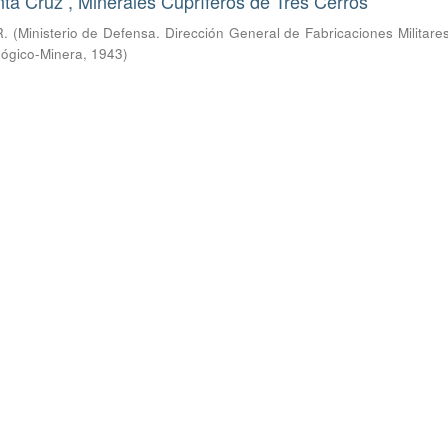
ta Cruz , Minerales Cupríferos de Tres Cerros
R.
(
Ministerio de Defensa. Dirección General de Fabricaciones Militare
lógico-Minera
,
1943
)