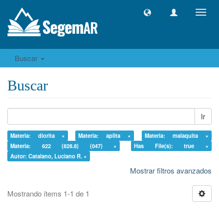
Camb
naveg
Buscar
Buscar
Ir
Materia: diorita ×
Materia: aplita ×
Materia: malaquita ×
Materia: 622 (828.8) (047) ×
Has File(s): true ×
Autor: Catalano, Luciano R. ×
Mostrar filtros avanzados
Mostrando ítems 1-1 de 1