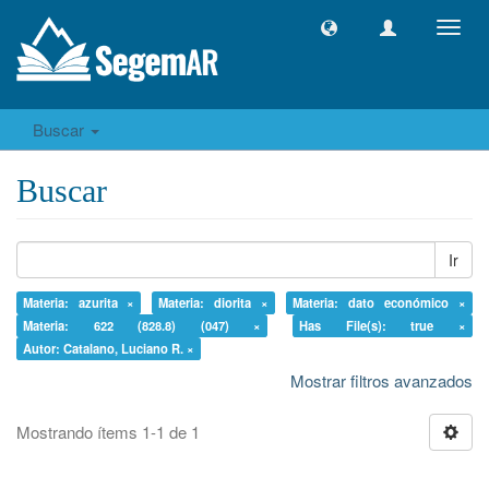
Camb
naveg
Buscar
Buscar
Ir
Materia: azurita ×
Materia: diorita ×
Materia: dato económico ×
Materia: 622 (828.8) (047) ×
Has File(s): true ×
Autor: Catalano, Luciano R. ×
Mostrar filtros avanzados
Mostrando ítems 1-1 de 1