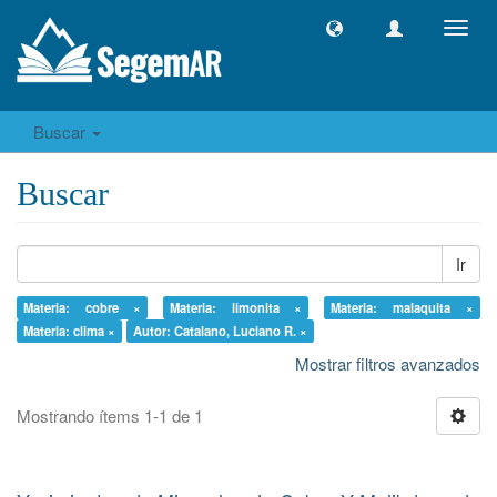
Camb
naveg
Buscar
Buscar
Ir
Materia: cobre ×
Materia: limonita ×
Materia: malaquita ×
Materia: clima ×
Autor: Catalano, Luciano R. ×
Mostrar filtros avanzados
Mostrando ítems 1-1 de 1