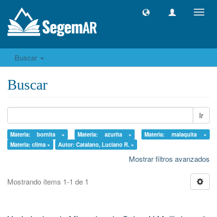
Camb
naveg
Buscar
Buscar
Ir
Materia: bornita ×
Materia: azurita ×
Materia: malaquita ×
Materia: clima ×
Autor: Catalano, Luciano R. ×
Mostrar filtros avanzados
Mostrando ítems 1-1 de 1