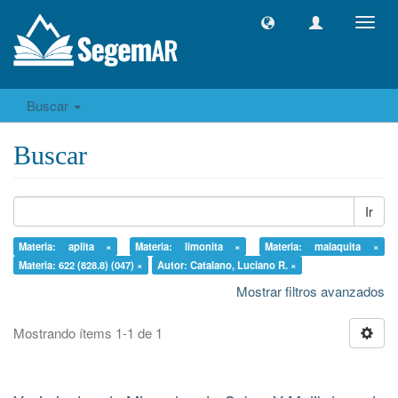
Camb
naveg
Buscar
Buscar
Ir
Materia: aplita ×
Materia: limonita ×
Materia: malaquita ×
Materia: 622 (828.8) (047) ×
Autor: Catalano, Luciano R. ×
Mostrar filtros avanzados
Mostrando ítems 1-1 de 1