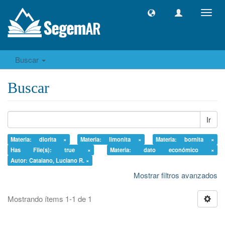
Camb
naveg
Buscar
Buscar
Ir
Materia: diorita ×
Materia: limonita ×
Materia: bornita ×
Has File(s): true ×
Materia: dato económico ×
Autor: Catalano, Luciano R. ×
Mostrar filtros avanzados
Mostrando ítems 1-1 de 1