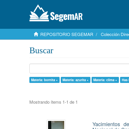
REPOSITORIO SEGEMAR
Colección Dire
Buscar
Materia: bornita ×
Materia: azurita ×
Materia: clima ×
Has F
Mostrando ítems 1-1 de 1
Yacimientos d