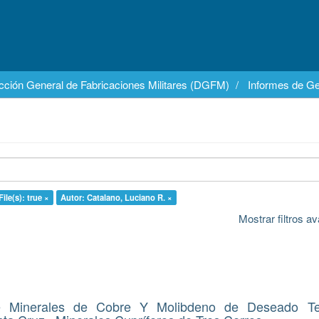
cción General de Fabricaciones Militares (DGFM)
Informes de Ge
ile(s): true ×
Autor: Catalano, Luciano R. ×
Mostrar filtros 
e Minerales de Cobre Y Molibdeno de Deseado Terr