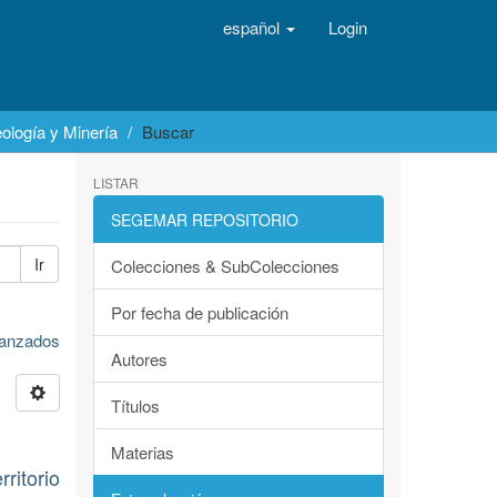
español
Login
ología y Minería
Buscar
LISTAR
SEGEMAR REPOSITORIO
Ir
Colecciones & SubColecciones
Por fecha de publicación
avanzados
Autores
Títulos
Materias
itorio