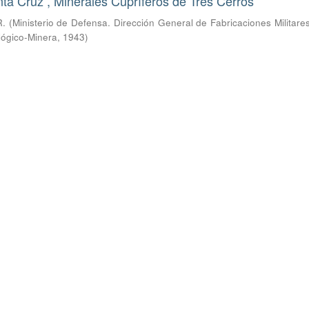
ta Cruz , Minerales Cupríferos de Tres Cerros
R.
(
Ministerio de Defensa. Dirección General de Fabricaciones Militare
lógico-Minera
,
1943
)