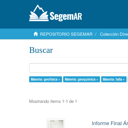
REPOSITORIO SEGEMAR
Colección Dire
Buscar
Materia: geofísica ×
Materia: geoquímica ×
Materia: falla ×
Mostrando ítems 1-1 de 1
Informe Final Á