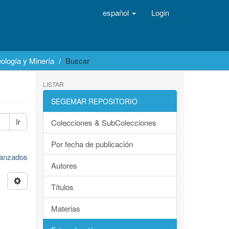
español
Login
ología y Minería
Buscar
LISTAR
SEGEMAR REPOSITORIO
Ir
Colecciones & SubColecciones
Por fecha de publicación
avanzados
Autores
Títulos
Materias