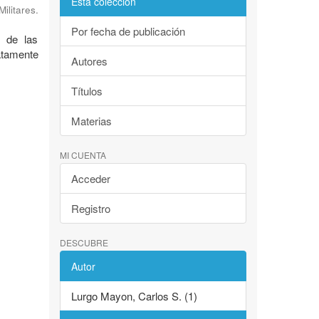
Esta colección
litares.
Por fecha de publicación
e de las
atamente
Autores
Títulos
Materias
MI CUENTA
Acceder
Registro
DESCUBRE
Autor
Lurgo Mayon, Carlos S. (1)