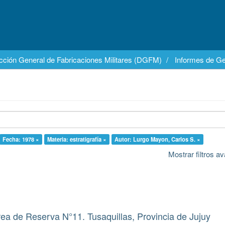
cción General de Fabricaciones Militares (DGFM)
Informes de Ge
Fecha: 1978 ×
Materia: estratigrafía ×
Autor: Lurgo Mayon, Carlos S. ×
Mostrar filtros 
rea de Reserva N°11. Tusaquillas, Provincia de Jujuy