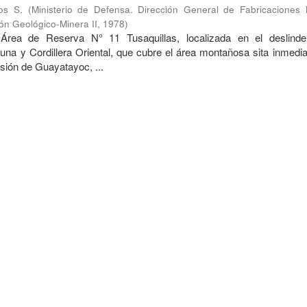
os S.
(
Ministerio de Defensa. Dirección General de Fabricaciones Mi
ón Geológico-Minera II
,
1978
)
 Área de Reserva N° 11 Tusaquillas, localizada en el deslind
una y Cordillera Oriental, que cubre el área montañosa sita inmedi
esión de Guayatayoc, ...