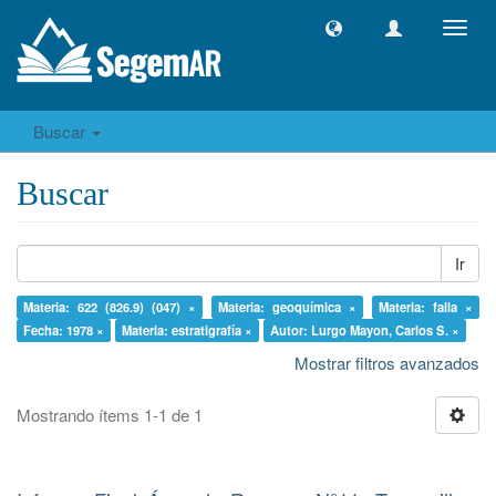
Camb
naveg
Buscar
Buscar
Ir
Materia: 622 (826.9) (047) ×
Materia: geoquímica ×
Materia: falla ×
Fecha: 1978 ×
Materia: estratigrafía ×
Autor: Lurgo Mayon, Carlos S. ×
Mostrar filtros avanzados
Mostrando ítems 1-1 de 1