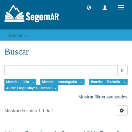
Camb
naveg
Buscar
Buscar
Ir
Materia: falla ×
Materia: estratigrafía ×
Materia: Terciario ×
Autor: Lurgo Mayon, Carlos S. ×
Mostrar filtros avanzados
Mostrando ítems 1-1 de 1