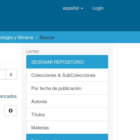
español
Login
ología y Minería
Buscar
LISTAR
SEGEMAR REPOSITORIO
Ir
Colecciones & SubColecciones
Por fecha de publicación
avanzados
Autores
Títulos
Materias