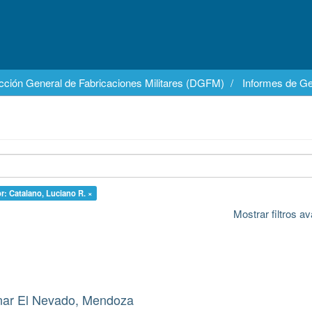
cción General de Fabricaciones Militares (DGFM)
Informes de Ge
r: Catalano, Luciano R. ×
Mostrar filtros 
inar El Nevado, Mendoza