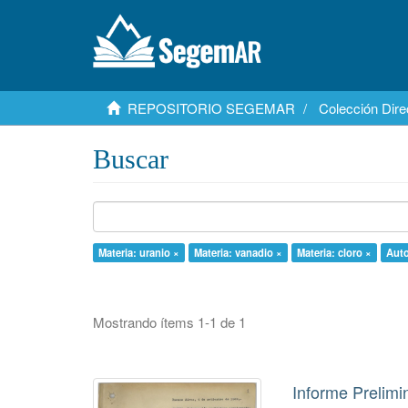
REPOSITORIO SEGEMAR
Colección Dire
Buscar
Materia: uranio ×
Materia: vanadio ×
Materia: cloro ×
Auto
Mostrando ítems 1-1 de 1
Informe Prelim