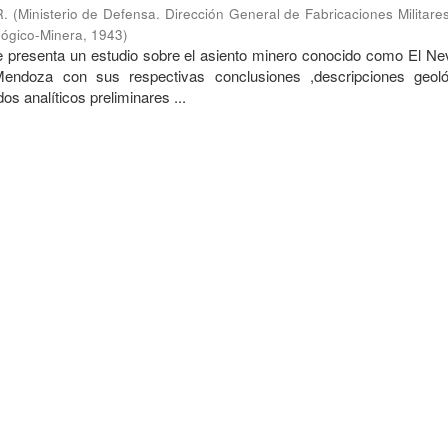
R.
(
Ministerio de Defensa. Dirección General de Fabricaciones Militare
lógico-Minera
,
1943
)
me presenta un estudio sobre el asiento minero conocido como El Ne
Mendoza con sus respectivas conclusiones ,descripciones geol
os analíticos preliminares ...