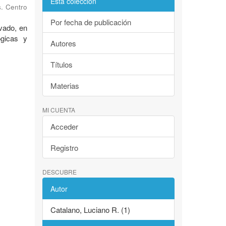
Esta colección
s. Centro
Por fecha de publicación
vado, en
ógicas y
Autores
Títulos
Materias
MI CUENTA
Acceder
Registro
DESCUBRE
Autor
Catalano, Luciano R. (1)