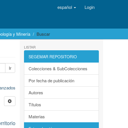
español
Login
ología y Minería
Buscar
LISTAR
SEGEMAR REPOSITORIO
Ir
Colecciones & SubColecciones
Por fecha de publicación
avanzados
Autores
Títulos
Materias
itorio