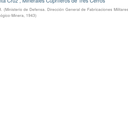
ta Cruz , Minerales Cupríferos de Tres Cerros
R.
(
Ministerio de Defensa. Dirección General de Fabricaciones Militare
lógico-Minera
,
1943
)