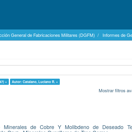
cción General de Fabricaciones Militares (DGFM)
Informes de Ge
47) ×
Autor: Catalano, Luciano R. ×
Mostrar filtros 
e Minerales de Cobre Y Molibdeno de Deseado Terr