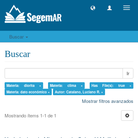
Camb
naveg
Buscar
Buscar
Ir
Materia: diorita ×
Materia: clima ×
Has File(s): true ×
Materia: dato económico ×
Autor: Catalano, Luciano R. ×
Mostrar filtros avanzados
Mostrando ítems 1-1 de 1