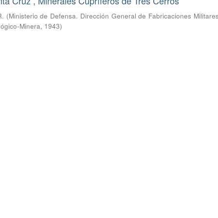
ta Cruz , Minerales Cupríferos de Tres Cerros
R.
(
Ministerio de Defensa. Dirección General de Fabricaciones Militare
lógico-Minera
,
1943
)