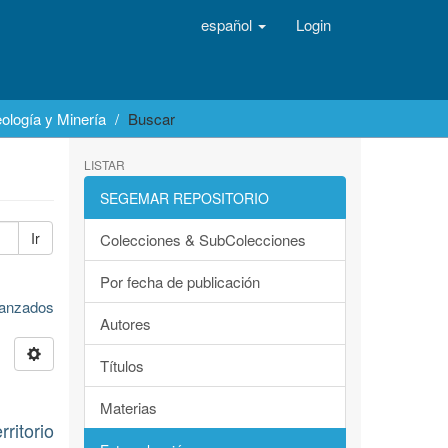
español
Login
ología y Minería
Buscar
LISTAR
SEGEMAR REPOSITORIO
Ir
Colecciones & SubColecciones
Por fecha de publicación
avanzados
Autores
Títulos
Materias
itorio