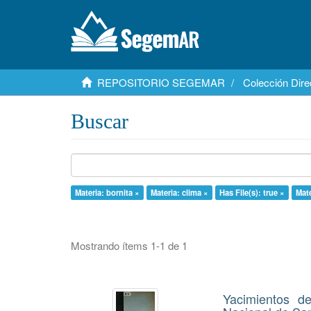
REPOSITORIO SEGEMAR
Colección Dire
Buscar
Materia: bornita ×
Materia: clima ×
Has File(s): true ×
Mat
Mostrando ítems 1-1 de 1
Yacimientos d