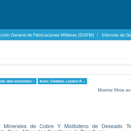
cción General de Fabricaciones Militares (DGFM)
Informes de Ge
eria: dato económico ×
Autor: Catalano, Luciano R. ×
Mostrar filtros 
e Minerales de Cobre Y Molibdeno de Deseado Terr