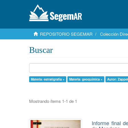
REPOSITORIO SEGEMAR
Colección Dire
Buscar
Materia: estratigrafía ×
Materia: geoquímica ×
Autor: Zappet
Mostrando ítems 1-1 de 1
Informe final 