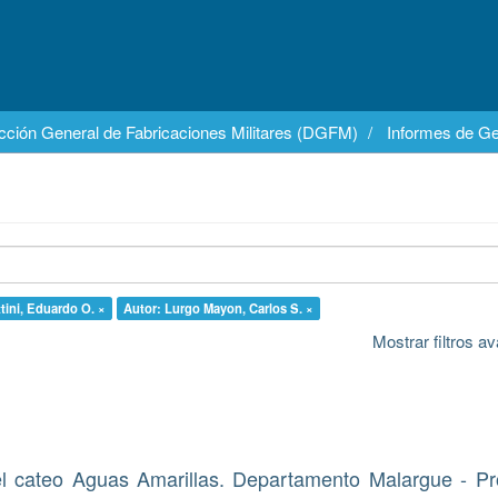
cción General de Fabricaciones Militares (DGFM)
Informes de Ge
tini, Eduardo O. ×
Autor: Lurgo Mayon, Carlos S. ×
Mostrar filtros 
del cateo Aguas Amarillas. Departamento Malargue - Pr