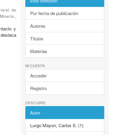
Esta colección
neral de
Por fecha de publicación
Minería.
,
Autores
ntacto y
 destaca
Títulos
Materias
MI CUENTA
Acceder
Registro
DESCUBRE
Autor
Lurgo Mayon, Carlos S. (1)