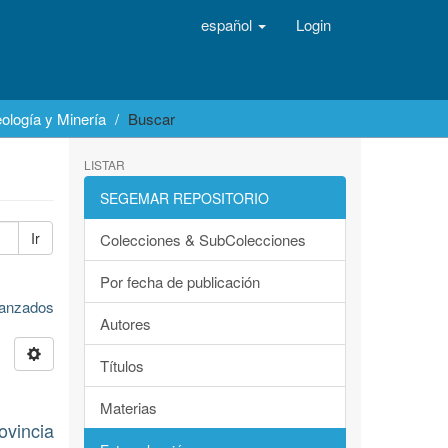
español
Login
ología y Minería
Buscar
LISTAR
SEGEMAR REPOSITORIO
Ir
Colecciones & SubColecciones
Por fecha de publicación
avanzados
Autores
Títulos
Materias
ovincia