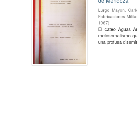
de Mendoza
Lurgo Mayon, Carl
Fabricaciones Milit
1987
)
El cateo Aguas A
metasomatismo que
una profusa disemin