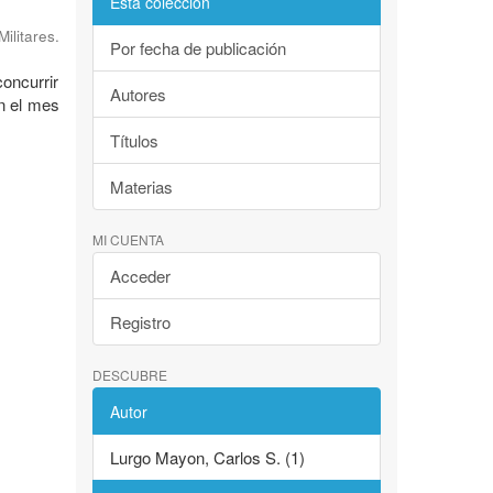
Esta colección
litares.
Por fecha de publicación
concurrir
Autores
n el mes
Títulos
Materias
MI CUENTA
Acceder
Registro
DESCUBRE
Autor
Lurgo Mayon, Carlos S. (1)