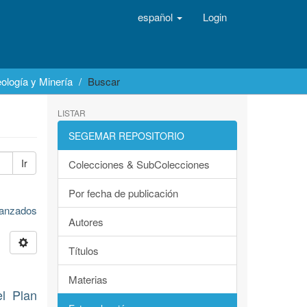
español
Login
ología y Minería
Buscar
LISTAR
SEGEMAR REPOSITORIO
Ir
Colecciones & SubColecciones
Por fecha de publicación
avanzados
Autores
Títulos
Materias
el Plan