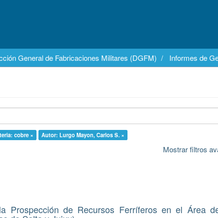
cción General de Fabricaciones Militares (DGFM)
Informes de Ge
eria: cobre ×
Autor: Lurgo Mayon, Carlos S. ×
Mostrar filtros 
la Prospección de Recursos Ferríferos en el Área d