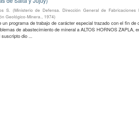
as de Salta y Jujuy)
os S.
(
Ministerio de Defensa. Dirección General de Fabricaciones Mi
ión Geológico-Minera.
,
1974
)
 un programa de trabajo de carácter especial trazado con el fin de 
problemas de abastecimiento de mineral a ALTOS HORNOS ZAPLA, e
suscripto dio ...