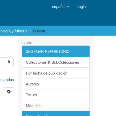
español
Login
ología y Minería
Buscar
LISTAR
SEGEMAR REPOSITORIO
Ir
Colecciones & SubColecciones
Por fecha de publicación
avanzados
Autores
Títulos
Materias