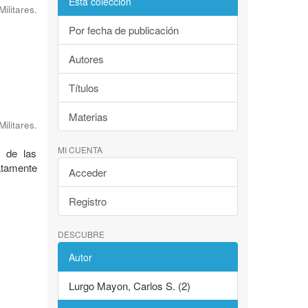
Esta colección
litares.
Por fecha de publicación
Autores
Títulos
Materias
litares.
MI CUENTA
e de las
atamente
Acceder
Registro
DESCUBRE
Autor
Lurgo Mayon, Carlos S. (2)