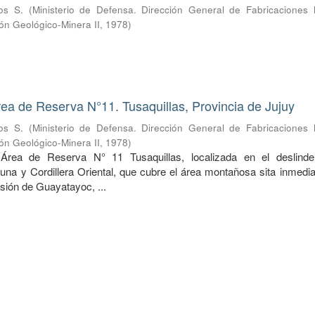
os S.
(
Ministerio de Defensa. Dirección General de Fabricaciones Mi
ón Geológico-Minera II
,
1978
)
rea de Reserva N°11. Tusaquillas, Provincia de Jujuy
os S.
(
Ministerio de Defensa. Dirección General de Fabricaciones Mi
ón Geológico-Minera II
,
1978
)
 Área de Reserva N° 11 Tusaquillas, localizada en el deslind
una y Cordillera Oriental, que cubre el área montañosa sita inmedi
esión de Guayatayoc, ...