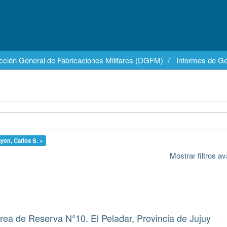
cción General de Fabricaciones Militares (DGFM)
Informes de Ge
yon, Carlos S. ×
Mostrar filtros 
Área de Reserva N°10. El Peladar, Provincia de Jujuy