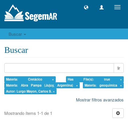
Camb
naveg
Buscar
Buscar
Ir
Materia: Cretácico ×
Has File(s): true ×
Materia: Abra Pampa (Jujuy, Argentina) ×
Materia: geoquímica ×
Autor: Lurgo Mayon, Carlos S. ×
Mostrar filtros avanzados
Mostrando ítems 1-1 de 1