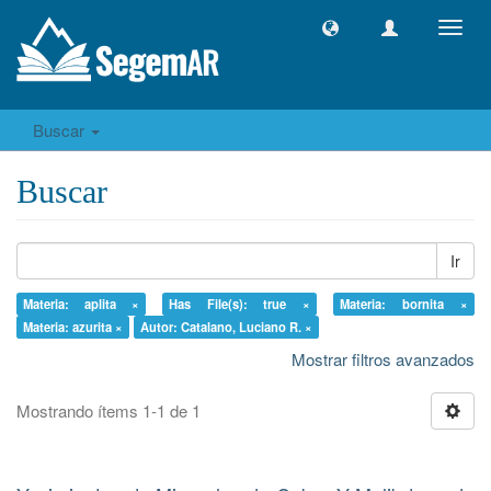
Camb
naveg
Buscar
Buscar
Ir
Materia: aplita ×
Has File(s): true ×
Materia: bornita ×
Materia: azurita ×
Autor: Catalano, Luciano R. ×
Mostrar filtros avanzados
Mostrando ítems 1-1 de 1