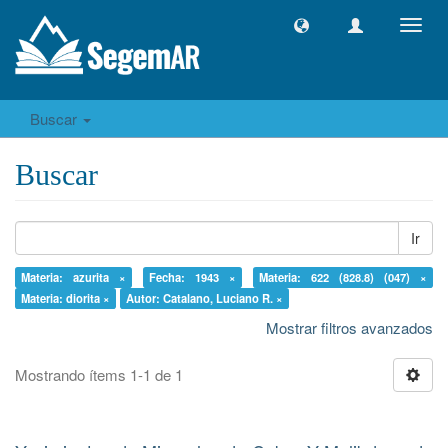
Camb
naveg
Buscar
Buscar
Ir
Materia: azurita ×
Fecha: 1943 ×
Materia: 622 (828.8) (047) ×
Materia: diorita ×
Autor: Catalano, Luciano R. ×
Mostrar filtros avanzados
Mostrando ítems 1-1 de 1