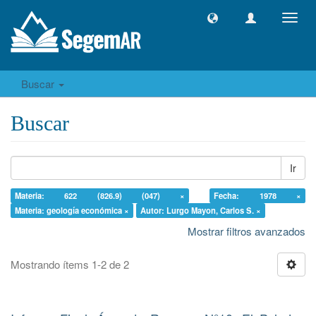
Camb
naveg
Buscar
Buscar
Ir
Materia: 622 (826.9) (047) ×
Fecha: 1978 ×
Materia: geología económica ×
Autor: Lurgo Mayon, Carlos S. ×
Mostrar filtros avanzados
Mostrando ítems 1-2 de 2