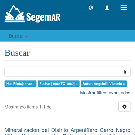
Camb
naveg
Buscar
Buscar
Ir
Has File(s): true ×
Fecha: [1980 TO 1989] ×
Autor: Angelelli, Victorio ×
Mostrar filtros avanzados
Mostrando ítems 1-1 de 1
Mineralización del Distrito Argentífero Cerro Negro