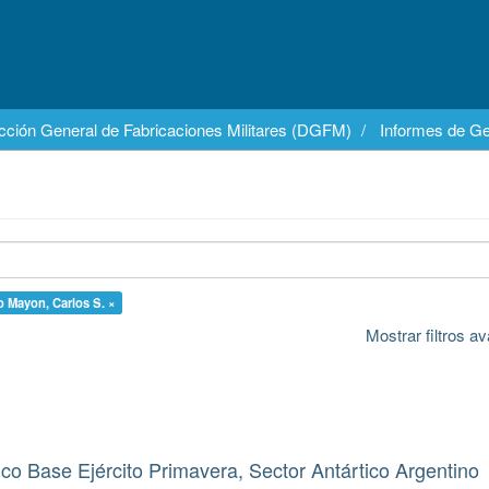
cción General de Fabricaciones Militares (DGFM)
Informes de Ge
o Mayon, Carlos S. ×
Mostrar filtros 
co Base Ejército Primavera, Sector Antártico Argentino