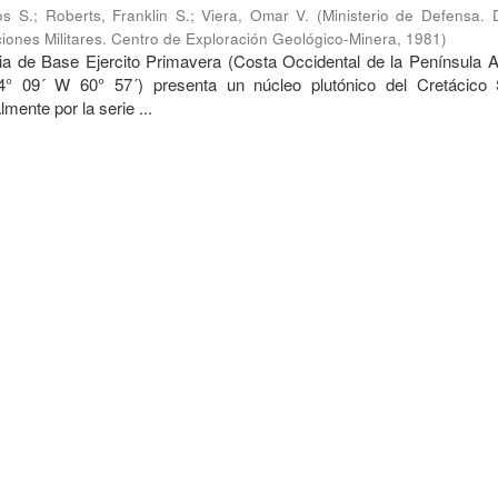
os S.
;
Roberts, Franklin S.
;
Viera, Omar V.
(
Ministerio de Defensa. 
iones Militares. Centro de Exploración Geológico-Minera
,
1981
)
cia de Base Ejercito Primavera (Costa Occidental de la Península An
° 09´ W 60° 57´) presenta un núcleo plutónico del Cretácico 
mente por la serie ...