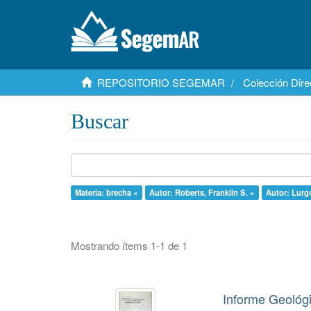
REPOSITORIO SEGEMAR
Colección Dire
Buscar
Materia: brecha ×
Autor: Roberts, Franklin S. ×
Autor: Lurg
Mostrando ítems 1-1 de 1
Informe Geológi