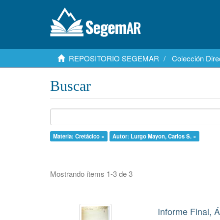
REPOSITORIO SEGEMAR
Colección Dire
Buscar
Materia: Cretácico ×
Autor: Lurgo Mayon, Carlos S. ×
Mostrando ítems 1-3 de 3
Informe Final, 