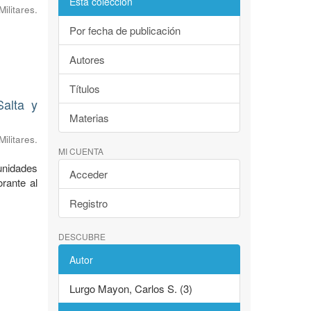
Esta colección
litares.
Por fecha de publicación
Autores
Títulos
Salta y
Materias
litares.
MI CUENTA
 unidades
Acceder
orante al
Registro
DESCUBRE
Autor
Lurgo Mayon, Carlos S. (3)