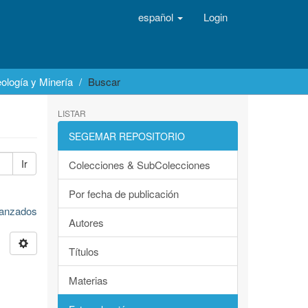
español
Login
ología y Minería
Buscar
LISTAR
SEGEMAR REPOSITORIO
Ir
Colecciones & SubColecciones
Por fecha de publicación
avanzados
Autores
Títulos
Materias