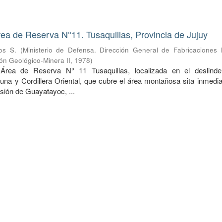
rea de Reserva N°11. Tusaquillas, Provincia de Jujuy
os S.
(
Ministerio de Defensa. Dirección General de Fabricaciones Mi
ón Geológico-Minera II
,
1978
)
 Área de Reserva N° 11 Tusaquillas, localizada en el deslind
una y Cordillera Oriental, que cubre el área montañosa sita inmedi
esión de Guayatayoc, ...