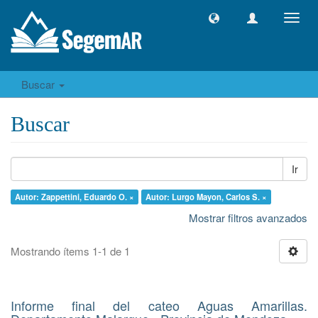
Camb
naveg
Buscar
Buscar
Ir
Autor: Zappettini, Eduardo O. ×
Autor: Lurgo Mayon, Carlos S. ×
Mostrar filtros avanzados
Mostrando ítems 1-1 de 1
Informe final del cateo Aguas Amarillas.