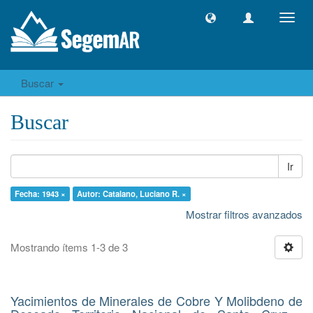
Camb
naveg
Buscar
Buscar
Ir
Fecha: 1943 ×
Autor: Catalano, Luciano R. ×
Mostrar filtros avanzados
Mostrando ítems 1-3 de 3
Yacimientos de Minerales de Cobre Y Molibdeno de