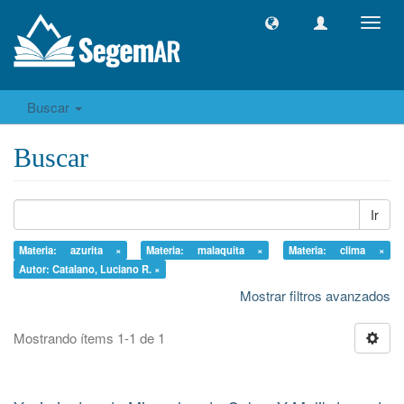
Camb
naveg
Buscar
Buscar
Ir
Materia: azurita ×
Materia: malaquita ×
Materia: clima ×
Autor: Catalano, Luciano R. ×
Mostrar filtros avanzados
Mostrando ítems 1-1 de 1