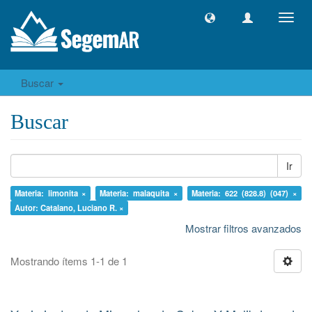
Camb
naveg
Buscar
Buscar
Ir
Materia: limonita ×
Materia: malaquita ×
Materia: 622 (828.8) (047) ×
Autor: Catalano, Luciano R. ×
Mostrar filtros avanzados
Mostrando ítems 1-1 de 1