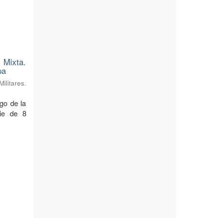
 Mixta.
pa
litares.
rgo de la
cie de 8