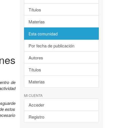
Títulos
Materias
Esta comunidad
Por fecha de publicación
nes
Autores
Títulos
Materias
entro de
ctividad
MI CUENTA
esguarde
Acceder
 de estos
ecesario
Registro