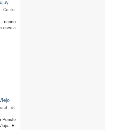
ujuy
s. Centro
, dando
 a escala
Viejo
neral de
de Puesto
iejo. El