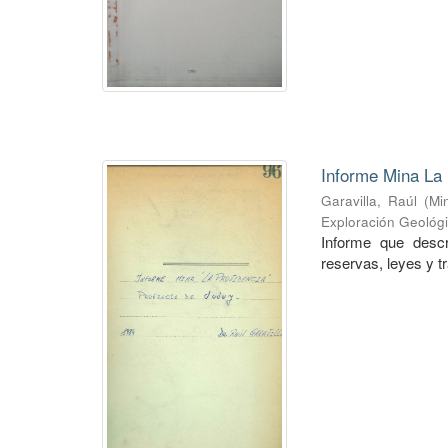
Informe Mina La 
Garavilla, Raúl
(
Mi
Exploración Geológ
Informe que descr
reservas, leyes y t