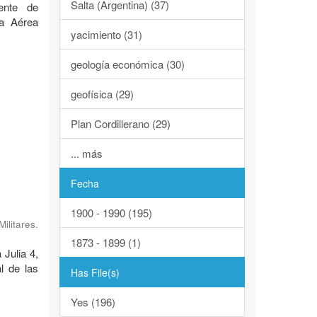
Salta (Argentina) (37)
ente de
za Aérea
yacimiento (31)
geología económica (30)
geofísica (29)
Plan Cordillerano (29)
... más
Fecha
1900 - 1990 (195)
ilitares.
1873 - 1899 (1)
 Julia 4,
l de las
Has File(s)
Yes (196)