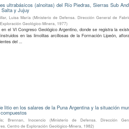
nes ultrabásicos (alnoitas) del Río Piedras, Sierras Sub An
 Salta y Jujuy
illar, Luisa María
(
Ministerio de Defensa. Dirección General de Fabri
e Exploración Geológico-Minera
,
1977
)
 en el VI Congreso Geológico Argentino, donde se registra la exist
 instruidos en las limolitas arcillosas de la Formación Lipeón, aflo
entes del ...
 litio en los salares de la Puna Argentina y la situación mu
s compuestos
is
;
Brennan, Inocencio
(
Ministerio de Defensa. Dirección Ge
ares. Centro de Exploración Geológico-Minera
,
1982
)