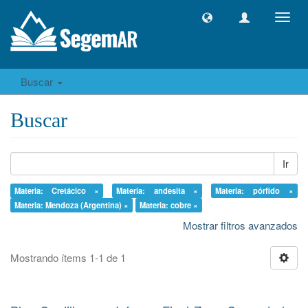
Camb
naveg
Buscar
Buscar
Ir
Materia: Cretácico ×
Materia: andesita ×
Materia: pórfido ×
Materia: Mendoza (Argentina) ×
Materia: cobre ×
Mostrar filtros avanzados
Mostrando ítems 1-1 de 1