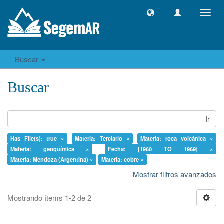
Camb
naveg
Buscar
Buscar
Ir
Has File(s): true ×
Materia: Terciario ×
Materia: roca volcánica ×
Materia: geoquímica ×
Fecha: [1960 TO 1969] ×
Materia: Mendoza (Argentina) ×
Materia: cobre ×
Mostrar filtros avanzados
Mostrando ítems 1-2 de 2