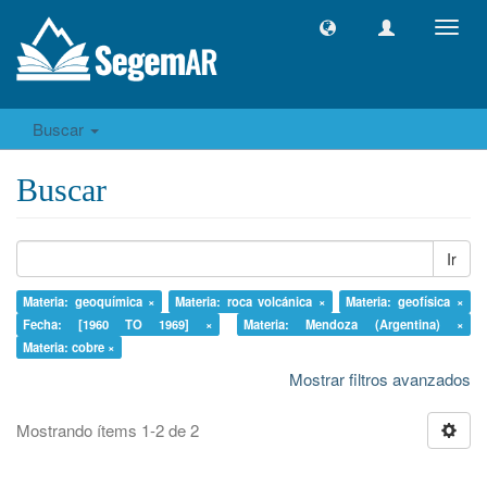
Camb
naveg
Buscar
Buscar
Ir
Materia: geoquímica ×
Materia: roca volcánica ×
Materia: geofísica ×
Fecha: [1960 TO 1969] ×
Materia: Mendoza (Argentina) ×
Materia: cobre ×
Mostrar filtros avanzados
Mostrando ítems 1-2 de 2