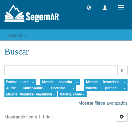
Camb
naveg
Buscar
Buscar
Ir
Fecha: 1967 ×
Materia: andesita ×
Materia: fenocristal ×
Autor: Müller-Kahle, Eberhard ×
Materia: pórfido ×
Materia: Mendoza (Argentina) ×
Materia: cobre ×
Mostrar filtros avanzados
Mostrando ítems 1-1 de 1