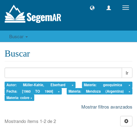
Camb
naveg
Buscar
Buscar
Ir
Autor: Müller-Kahle, Eberhard ×
Materia: geoquímica ×
Fecha: [1960 TO 1969] ×
Materia: Mendoza (Argentina) ×
Materia: cobre ×
Mostrar filtros avanzados
Mostrando ítems 1-2 de 2