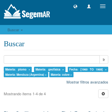
Camb
naveg
Buscar
Buscar
Ir
Materia: plomo ×
Materia: geofísica ×
Fecha: [1960 TO 1969] ×
Materia: Mendoza (Argentina) ×
Materia: cobre ×
Mostrar filtros avanzados
Mostrando ítems 1-4 de 4