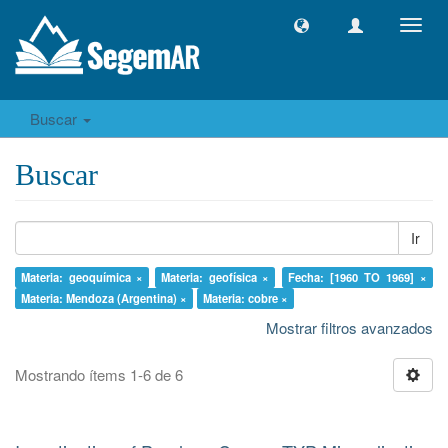
Camb
naveg
Buscar
Buscar
Ir
Materia: geoquímica ×
Materia: geofísica ×
Fecha: [1960 TO 1969] ×
Materia: Mendoza (Argentina) ×
Materia: cobre ×
Mostrar filtros avanzados
Mostrando ítems 1-6 de 6