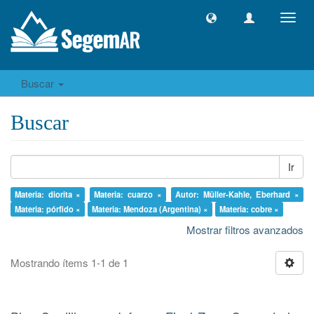
Camb
naveg
Buscar
Buscar
Ir
Materia: diorita ×
Materia: cuarzo ×
Autor: Müller-Kahle, Eberhard ×
Materia: pórfido ×
Materia: Mendoza (Argentina) ×
Materia: cobre ×
Mostrar filtros avanzados
Mostrando ítems 1-1 de 1