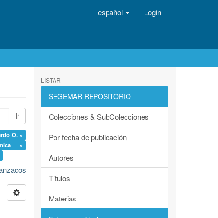
español
Login
LISTAR
SEGEMAR REPOSITORIO
Ir
Colecciones & SubColecciones
ardo O. ×
Por fecha de publicación
ómica ×
Autores
avanzados
Títulos
Materias