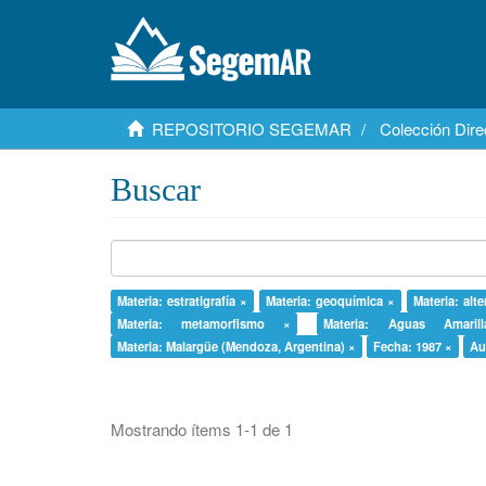
REPOSITORIO SEGEMAR
Colección Dire
Buscar
Materia: estratigrafía ×
Materia: geoquímica ×
Materia: alt
Materia: metamorfismo ×
Materia: Aguas Amaril
Materia: Malargüe (Mendoza, Argentina) ×
Fecha: 1987 ×
Au
Mostrando ítems 1-1 de 1