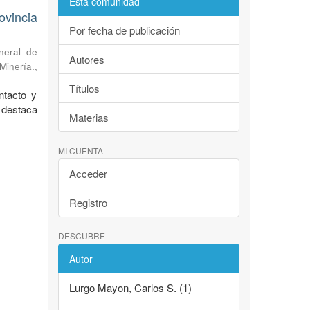
Esta comunidad
ovincia
Por fecha de publicación
neral de
Autores
Minería.
,
Títulos
ntacto y
 destaca
Materias
MI CUENTA
Acceder
Registro
DESCUBRE
Autor
Lurgo Mayon, Carlos S. (1)