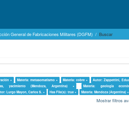
cción General de Fabricaciones Militares (DGFM)
Buscar
eración ×
Materia: metasomatismo ×
Materia: cobre ×
Autor: Zappettini, Edu
las, yacimiento (Mendoza, Argentina) ×
Materia: geología econ
tor: Lurgo Mayon, Carlos S. ×
Has File(s): true ×
Materia: Mendoza (Argentina) ×
Mostrar filtros 