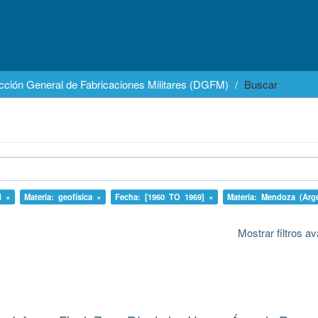
cción General de Fabricaciones Militares (DGFM)
Buscar
d ×
Materia: geofísica ×
Fecha: [1960 TO 1969] ×
Materia: Mendoza (Arg
Mostrar filtros 