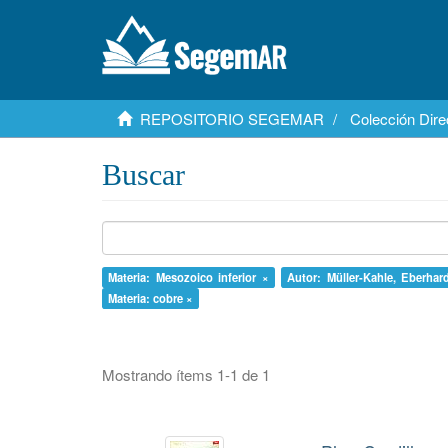
REPOSITORIO SEGEMAR
Colección Dire
Buscar
Materia: Mesozoico inferior ×
Autor: Müller-Kahle, Eberhar
Materia: cobre ×
Mostrando ítems 1-1 de 1