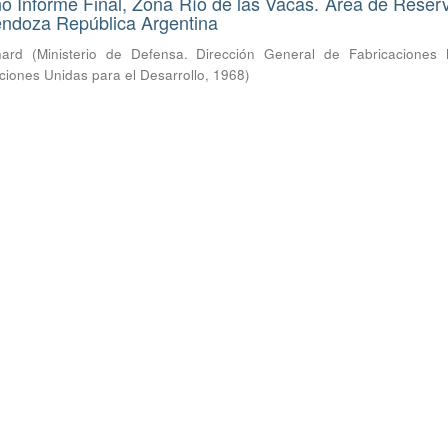
no Informe Final, Zona Río de las Vacas. Área de Reser
endoza República Argentina
hard
(
Ministerio de Defensa. Dirección General de Fabricaciones Mi
iones Unidas para el Desarrollo
,
1968
)