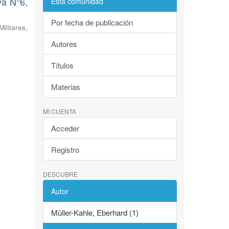
va N°6,
Esta comunidad
Por fecha de publicación
litares,
Autores
Títulos
Materias
MI CUENTA
Acceder
Registro
DESCUBRE
Autor
Müller-Kahle, Eberhard (1)