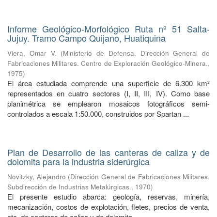
Informe Geológico-Morfológico Ruta nº 51 Salta-
Jujuy. Tramo Campo Quijano, Huatiquina
Viera, Omar V.
(
Ministerio de Defensa. Dirección General de
Fabricaciones Militares. Centro de Exploración Geológico-Minera.
,
1975
)
El área estudiada comprende una superficie de 6.300 km²
representados en cuatro sectores (I, II, III, IV). Como base
planimétrica se emplearon mosaicos fotográficos semi-
controlados a escala 1:50.000, construidos por Spartan ...
Plan de Desarrollo de las canteras de caliza y de
dolomita para la industria siderúrgica
Novitzky, Alejandro
(
Dirección General de Fabricaciones Militares.
Subdirección de Industrias Metalúrgicas.
,
1970
)
El presente estudio abarca: geología, reservas, minería,
mecanización, costos de explotación, fletes, precios de venta,
etc. de canteras de caliza y de dolomita.