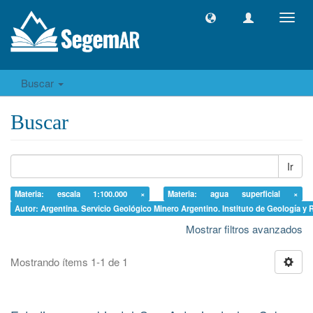
Camb
naveg
Buscar
Buscar
Ir
Materia: escala 1:100.000 ×
Materia: agua superficial ×
Autor: Argentina. Servicio Geológico Minero Argentino. Instituto de Geología y 
Mostrar filtros avanzados
Mostrando ítems 1-1 de 1