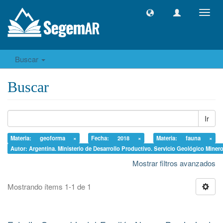
Camb
naveg
Buscar
Buscar
Ir
Materia: geoforma ×
Fecha: 2018 ×
Materia: fauna ×
Autor: Argentina. Ministerio de Desarrollo Productivo. Servicio Geológico Miner
Mostrar filtros avanzados
Mostrando ítems 1-1 de 1