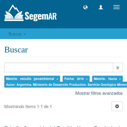
Camb
naveg
Buscar
Buscar
Ir
Materia: estudio geoambiental ×
Fecha: 2018 ×
Materia: fauna ×
Autor: Argentina. Ministerio de Desarrollo Productivo. Servicio Geológico Miner
Mostrar filtros avanzados
Mostrando ítems 1-1 de 1