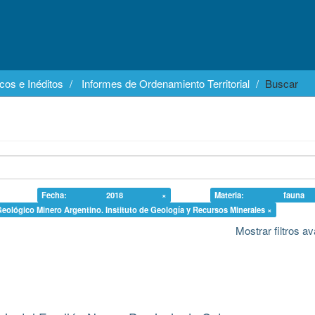
cos e Inéditos
Informes de Ordenamiento Territorial
Buscar
Fecha: 2018 ×
Materia: fau
 Geológico Minero Argentino. Instituto de Geología y Recursos Minerales ×
Mostrar filtros 